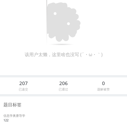
该用户太懒，这里啥也没写 (´・ω・｀)
207
206
0
已递交
已通过
题解被赞
题目标签
信息学奥赛导学
122